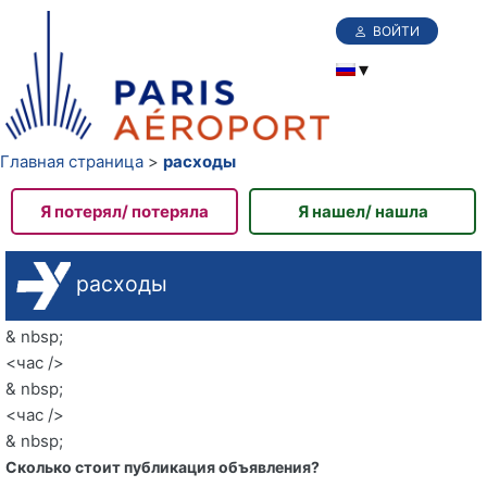
ВОЙТИ
Главная страница
расходы
Я потерял/ потеряла
Я нашел/ нашла
расходы
& nbsp;
<час />
& nbsp;
<час />
& nbsp;
Сколько стоит публикация объявления?